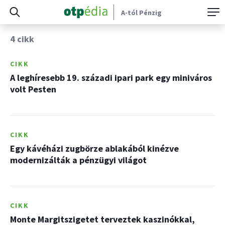
A-tól Pénzig
4 cikk
CIKK
A leghíresebb 19. századi ipari park egy miniváros
volt Pesten
CIKK
Egy kávéházi zugbörze ablakából kinézve
modernizálták a pénzügyi világot
CIKK
Monte Margitszigetet terveztek kaszinókkal,