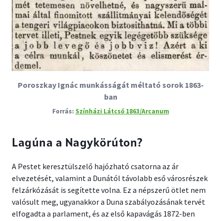
Poroszkay Ignác munkásságát méltató sorok 1863-
ban
Színházi Látcső 1863/Arcanum
Lagúna a Nagykörúton?
A Pestet keresztülszelő hajózható csatorna az ár
elvezetését, valamint a Dunától távolabb eső városrészek
felzárkózását is segítette volna. Ez a népszerű ötlet nem
valósult meg, ugyanakkor a Duna szabályozásának tervét
elfogadta a parlament, és az első kapavágás 1872-ben