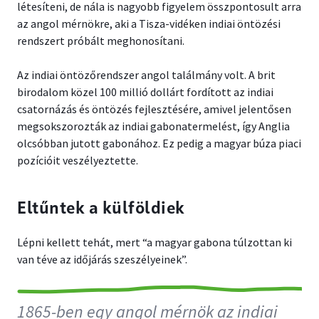
létesíteni, de nála is nagyobb figyelem összpontosult arra
az angol mérnökre, aki a Tisza-vidéken indiai öntözési
rendszert próbált meghonosítani.
Az indiai öntözőrendszer angol találmány volt. A brit
birodalom közel 100 millió dollárt fordított az indiai
csatornázás és öntözés fejlesztésére, amivel jelentősen
megsokszorozták az indiai gabonatermelést, így Anglia
olcsóbban jutott gabonához. Ez pedig a magyar búza piaci
pozícióit veszélyeztette.
Eltűntek a külföldiek
Lépni kellett tehát, mert “a magyar gabona túlzottan ki
van téve az időjárás szeszélyeinek”.
1865-ben egy angol mérnök az indiai