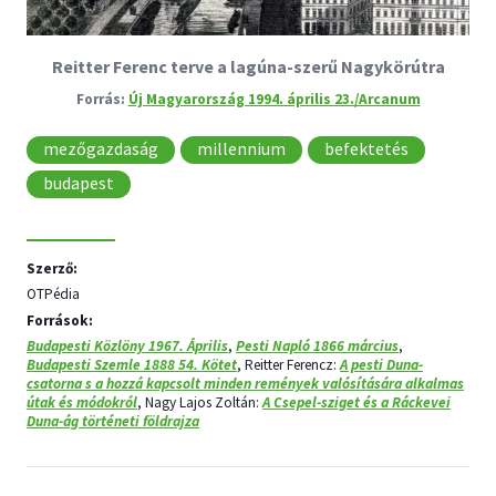
Reitter Ferenc terve a lagúna-szerű Nagykörútra
Új Magyarország 1994. április 23./Arcanum
mezőgazdaság
millennium
befektetés
budapest
Szerző:
OTPédia
Források:
Budapesti Közlöny 1967. Április
,
Pesti Napló 1866 március
,
Budapesti Szemle 1888 54. Kötet
, Reitter Ferencz:
A pesti Duna-
csatorna s a hozzá kapcsolt minden remények valósítására alkalmas
útak és módokról
, Nagy Lajos Zoltán:
A Csepel-sziget és a Ráckevei
Duna-ág történeti földrajza