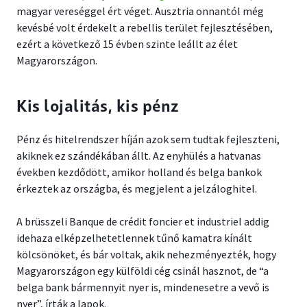
magyar vereséggel ért véget. Ausztria onnantól még
kevésbé volt érdekelt a rebellis terület fejlesztésében,
ezért a következő 15 évben szinte leállt az élet
Magyarországon.
Kis lojalitás, kis pénz
Pénz és hitelrendszer híján azok sem tudtak fejleszteni,
akiknek ez szándékában állt. Az enyhülés a hatvanas
években kezdődött, amikor holland és belga bankok
érkeztek az országba, és megjelent a jelzáloghitel.
A brüsszeli Banque de crédit foncier et industriel addig
idehaza elképzelhetetlennek tűnő kamatra kínált
kölcsönöket, és bár voltak, akik nehezményezték, hogy
Magyarországon egy külföldi cég csinál hasznot, de “a
belga bank bármennyit nyer is, mindenesetre a vevő is
nyer”, írták a lapok.