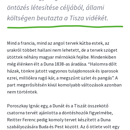
öntözés létesítése céljából, állami
költségen beutazta a Tisza vidékét.
Mind a francia, mind az angol tervek kútba estek, az
urakról többet hallani nem lehetett, de a tervek szöget
ütöttek néhány magyar mérnökök fejébe. Mindenkiben
még élénken élt a Duna 1838-as áradása. “Halomra dőlt
házak, tönkre jutott vagyonos tulajdonosok és iparosok
ezrei, milliókra rugó kár, a megszűnt üzlet és pangás”. A
part megerősítésén kívül komolyabb változások azonban
nem történtek.
Poroszkay Ignác egy, a Dunát és a Tiszát összekötő
csatorna tervét ajánlotta a döntéshozók figyelmébe,
Reitter Ferenc pedig komoly tervet készített a Duna
szabályozására Buda és Pest között. Az ő ötlete volt egy