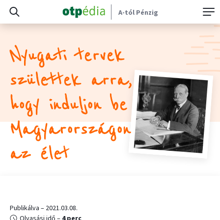
A-tól Pénzig
Nyugati tervek
születtek arra,
hogy induljon be
Magyarországon
az élet
Publikálva – 2021.03.08.
Olvasási idő –
4 perc