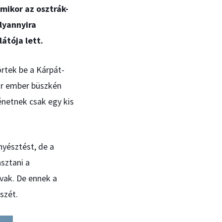
mikor az osztrák-
lyannyira
átója lett.
örtek be a Kárpát-
ar ember büszkén
énetnek csak egy kis
nyésztést, de a
sztani a
ovak. De ennek a
szét.