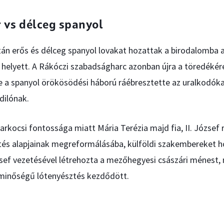
 vs délceg spanyol
tán erős és délceg spanyol lovakat hozattak a birodalomba
 helyett. A Rákóczi szabadságharc azonban újra a töredékér
de a spanyol örökösödési háború ráébresztette az uralkodók
dilónak.
 harkocsi fontossága miatt Mária Terézia majd fia, II. József
tés alapjainak megreformálásába, külföldi szakembereket ho
sef vezetésével létrehozta a mezőhegyesi császári ménest,
minőségű lótenyésztés kezdődött.