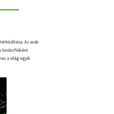
 térhódítása. Az arab
is lovászfiúként
nes a világ egyik