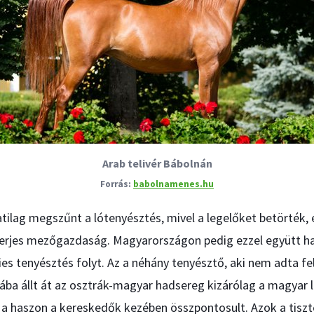
Arab telivér Bábolnán
babolnamenes.hu
tilag megszűnt a lótenyésztés, mivel a legelőket betörték,
lterjes mezőgazdaság. Magyarországon pedig ezzel együtt ha
ies tenyésztés folyt. Az a néhány tenyésztő, aki nem adta fe
iába állt át az osztrák-magyar hadsereg kizárólag a magyar 
a haszon a kereskedők kezében összpontosult. Azok a tiszte