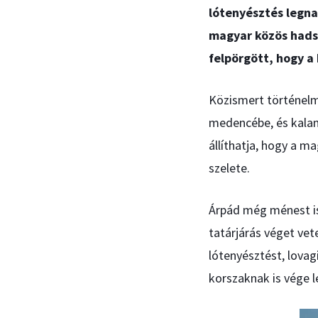
lótenyésztés legna
magyar közös hadse
felpörgött, hogy a
Közismert történelmi
medencébe, és kala
állíthatja, hogy a m
szelete.
Árpád még ménest is 
tatárjárás véget vet
lótenyésztést, lovag
korszaknak is vége l