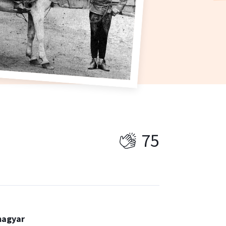
75
magyar