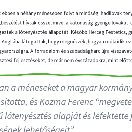
ebben a néhány méneseben folyt a minőségi hadilovak teny
beszélést hívtak össze, mivel a katonaság gyenge lovakat 
gezték a lótenyésztés állapotát. Később Herceg Festetics, g
s Angliába látogattak, hogy megnézzék, hogyan működik ez
arországra. A forradalom és szabadságharc újra visszavet
sztési fejlesztéseket, de már nem évszázadokra, mint előtte
an a méneseket a magyar kormán
sította, és Kozma Ferenc “megvete
 lótenyésztés alapját és lefektette 
sének lehetőségeit”.