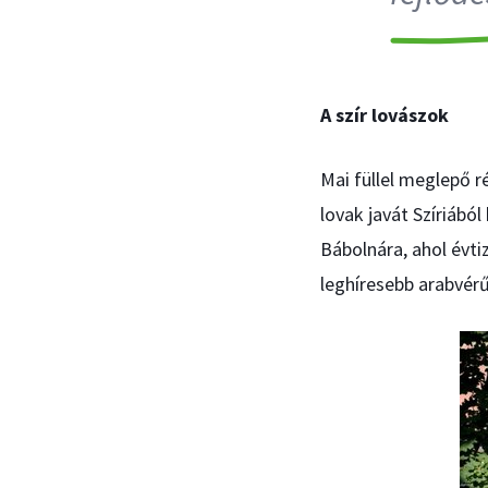
A szír lovászok
Mai füllel meglepő r
lovak javát Szíriából
Bábolnára, ahol évti
leghíresebb arabvér