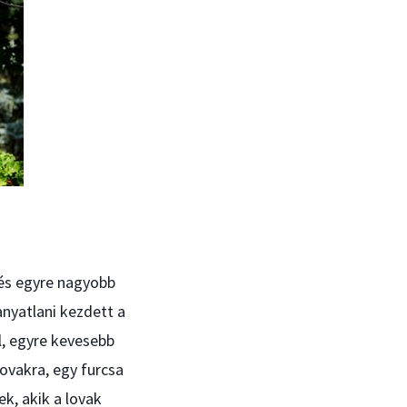
 és egyre nagyobb
nyatlani kezdett a
l, egyre kevesebb
lovakra, egy furcsa
k, akik a lovak