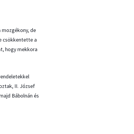
 a mozgékony, de
e csökkentette a
at, hogy mekkora
 rendeletekkel
ztak, II. József
 majd Bábolnán és