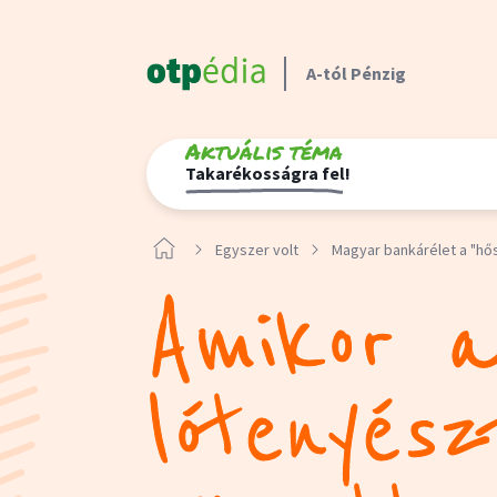
A-tól Pénzig
Aktuális téma
Takarékosságra fel!
Egyszer volt
Magyar bankárélet a "hő
Amikor 
lótenyész