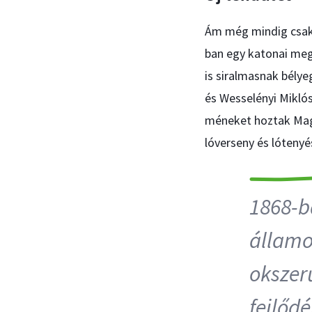
Ám még mindig csak 
ban egy katonai meg
is siralmasnak bélye
és Wesselényi Mikló
méneket hoztak Magy
lóverseny és lótenyé
1868-b
államo
okszerű
fejlődé