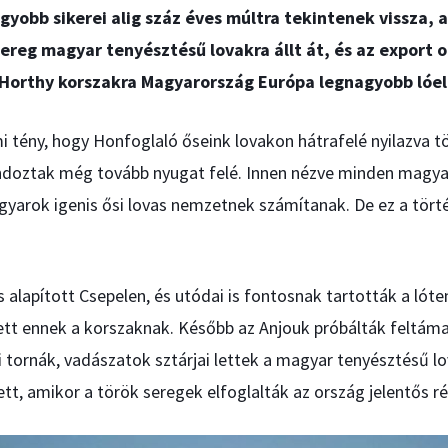
gyobb sikerei alig száz éves múltra tekintenek vissza, a
reg magyar tenyésztésű lovakra állt át, és az export o
 Horthy korszakra Magyarország Európa legnagyobb lóell
 tény, hogy Honfoglaló őseink lovakon hátrafelé nyilazva t
ndoztak még tovább nyugat felé. Innen nézve minden magy
agyarok igenis ősi lovas nemzetnek számítanak. De ez a tört
alapított Csepelen, és utódai is fontosnak tartották a lóte
ett ennek a korszaknak. Később az Anjouk próbálták feltáma
i tornák, vadászatok sztárjai lettek a magyar tenyésztésű l
ett, amikor a török seregek elfoglalták az ország jelentős ré