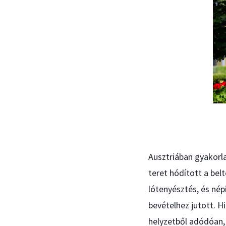
Ausztriában gyakorla
teret hódított a be
lótenyésztés, és nép
bevételhez jutott. H
helyzetből adódóan, 