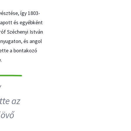
észtése, így 1803-
kapott és egyébként
róf Széchenyi István
 nyugaton, és angol
ette a bontakozó
.
y
tte az
jövő