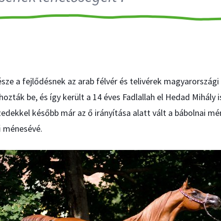
észe a fejlődésnek az arab félvér és telivérek magyarországi
 hozták be, és így került a 14 éves Fadlallah el Hedad Mihály 
zedekkel később már az ő irányítása alatt vált a bábolnai mé
ű ménesévé.