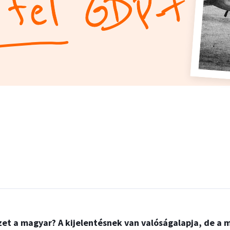
 fel GDP-t
et a magyar? A kijelentésnek van valóságalapja, de a 