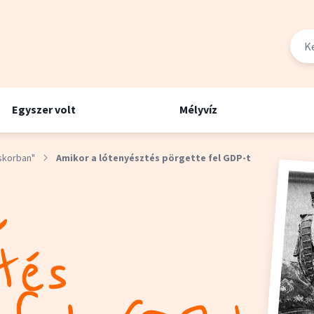
Egyszer volt
Mélyvíz
skorban"
Amikor a lótenyésztés pörgette fel GDP-t
a
tés