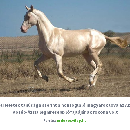
ti leletek tanúsága szerint a honfoglaló magyarok lova az A
Közép-Ázsia leghíresebb lófajtájának rokona volt
erdekesvilag.hu