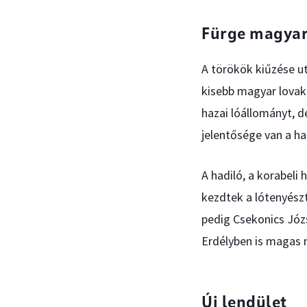
Fürge magyar
A törökök kiűzése u
kisebb magyar lovak
hazai lóállományt, 
jelentősége van a ha
A hadiló, a korabeli
kezdtek a lótenyész
pedig Csekonics Józ
Erdélyben is magas 
Új lendület