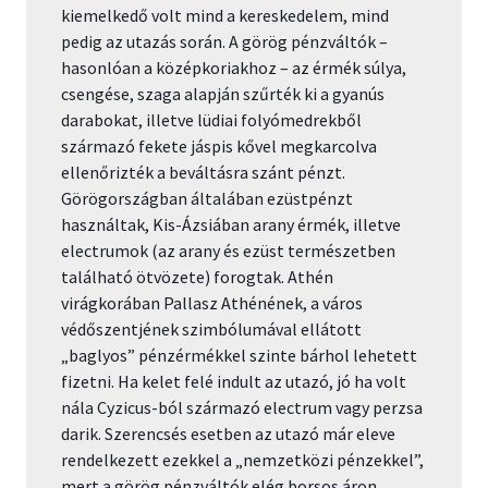
kiemelkedő volt mind a kereskedelem, mind
pedig az utazás során. A görög pénzváltók –
hasonlóan a középkoriakhoz – az érmék súlya,
csengése, szaga alapján szűrték ki a gyanús
darabokat, illetve lüdiai folyómedrekből
származó fekete jáspis kővel megkarcolva
ellenőrizték a beváltásra szánt pénzt.
Görögországban általában ezüstpénzt
használtak, Kis-Ázsiában arany érmék, illetve
electrumok (az arany és ezüst természetben
található ötvözete) forogtak. Athén
virágkorában Pallasz Athénének, a város
védőszentjének szimbólumával ellátott
„baglyos” pénzérmékkel szinte bárhol lehetett
fizetni. Ha kelet felé indult az utazó, jó ha volt
nála Cyzicus-ból származó electrum vagy perzsa
darik. Szerencsés esetben az utazó már eleve
rendelkezett ezekkel a „nemzetközi pénzekkel”,
mert a görög pénzváltók elég borsos áron