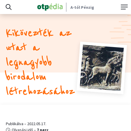
A-tól Pénzig
Kikövezték az
utat a
legnagyobb
birodalom
létrehozásához
Publikálva – 2022.05.17.
Olvasási idő –
7 perc