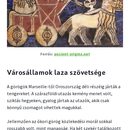
ancient-origins.net
Városállamok laza szövetsége
A görögök Marseille-től Oroszország déli részéig járták a
tengereket. A szárazföldi utazás kemény menet volt,
sziklás hegyeken, gyalog jártak az utazók, akik csak
könnyű csomagot vihettek magukkal.
Jellemzően az ókori görög közlekedési morál sokkal
rosszabb volt, mint manapság. Ha két szekér találkozott