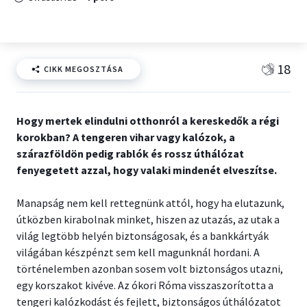
18
CIKK MEGOSZTÁSA
Hogy mertek elindulni otthonról a kereskedők a régi
korokban? A tengeren vihar vagy kalózok, a
szárazföldön pedig rablók és rossz úthálózat
fenyegetett azzal, hogy valaki mindenét elveszítse.
Manapság nem kell rettegnünk attól, hogy ha elutazunk,
útközben kirabolnak minket, hiszen az utazás, az utak a
világ legtöbb helyén biztonságosak, és a bankkártyák
világában készpénzt sem kell magunknál hordani. A
történelemben azonban sosem volt biztonságos utazni,
egy korszakot kivéve. Az ókori Róma visszaszorította a
tengeri kalózkodást és fejlett, biztonságos úthálózatot