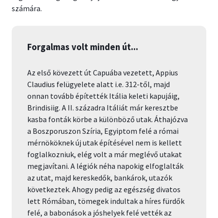
számára.
Forgalmas volt minden út...
Az első kövezett út Capuába vezetett, Appius
Claudius felügyelete alatt i.e. 312-től, majd
onnan tovább építették Itália keleti kapujáig,
Brindisiig. A II. századra Itáliát már keresztbe
kasba fonták körbe a különböző utak. Áthajózva
a Boszporuszon Szíria, Egyiptom felé a római
mérnököknek új utak építésével nem is kellett
foglalkozniuk, elég volt a már meglévő utakat
megjavítani. A légiók néha napokig elfoglalták
az utat, majd kereskedők, bankárok, utazók
következtek. Ahogy pedig az egészség divatos
lett Rómában, tömegek indultak a híres fürdők
felé, a babonások a jóshelyek felé vették az