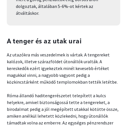
dolgoztak, általában 5-6%-ot kértek az
átváltáskor.
A tenger és az utak urai
Az utazókra más veszedelmek is vártak. A tengereket
kalózok, illetve szárazföldet útonállók uralták. A
kereskedők ezért igyekeztek minél kevesebb értéket
magukkal vinni, a nagyobb vagyont pedig a
közkincstárként működő templomokban tették letétbe.
Róma állandó haditengerészetet telepített a kulcs
helyekre, amivel biztonságossá tette a tengereket, a
birodalmat pedig a jól megépített utakkal kötötte össze,
amiken anélkül lehetett közlekedni, hogy útonállók
támadtak volna az emberre. Az egységes pénzrendszer