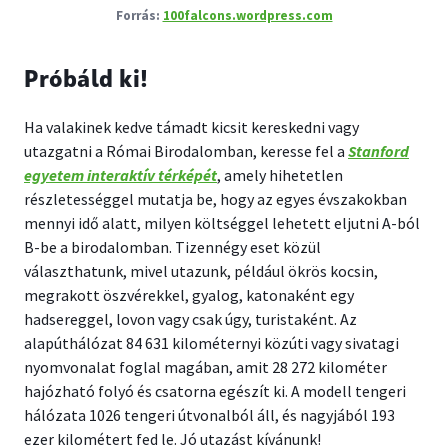
100falcons.wordpress.com
Próbáld ki!
Ha valakinek kedve támadt kicsit kereskedni vagy
utazgatni a Római Birodalomban, keresse fel a
Stanford
egyetem interaktív térképét
, amely hihetetlen
részletességgel mutatja be, hogy az egyes évszakokban
mennyi idő alatt, milyen költséggel lehetett eljutni A-ból
B-be a birodalomban. Tizennégy eset közül
választhatunk, mivel utazunk, például ökrös kocsin,
megrakott öszvérekkel, gyalog, katonaként egy
hadsereggel, lovon vagy csak úgy, turistaként. Az
alapúthálózat 84 631 kilométernyi közúti vagy sivatagi
nyomvonalat foglal magában, amit 28 272 kilométer
hajózható folyó és csatorna egészít ki. A modell tengeri
hálózata 1026 tengeri útvonalból áll, és nagyjából 193
ezer kilométert fed le. Jó utazást kívánunk!