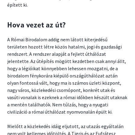
épített ki.
Hova vezet az út?
A Római Birodalom addig nem látott kiterjedésű
területen hozott létre közös hatalmi, jogi és gazdasági
rendszert. A rendszer alapját a fejlett úthálózat
jelentette. Az útépítés mögött kezdetben csak annyi állt,
hogy a légióikat könnyebben lehessen mozgatni, de a
birodalom fénykorára kiépülő országúthálózat aztán
olyan fontossá vált, hogy ma is számos üzleti központ,
nagy város, közlekedési csomópont, konkrét utak és
vasúti vonalak is ezeknek a római időkben készült utaknak
a mentén találhatók. Nem túlzás, hogy a nyugati
civilizáció a római úthálózat nyomvonalán épült ki.
Mielőtt a közlekedés idáig eljutott, az utazás egyáltalán
nem volt kellemes időtöltés. A Tigris és az Eufrátesz