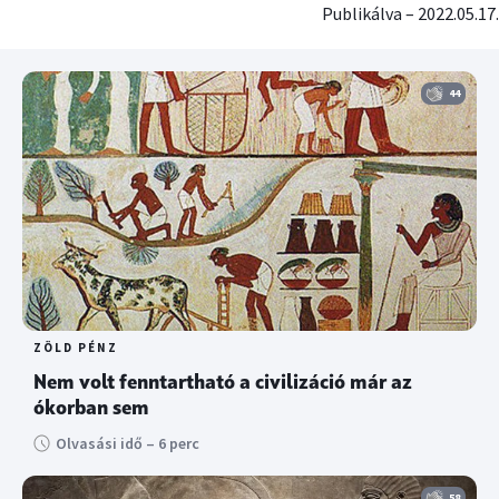
Publikálva – 2022.05.17.
44
ZÖLD PÉNZ
Nem volt fenntartható a civilizáció már az
ókorban sem
Olvasási idő – 6 perc
58