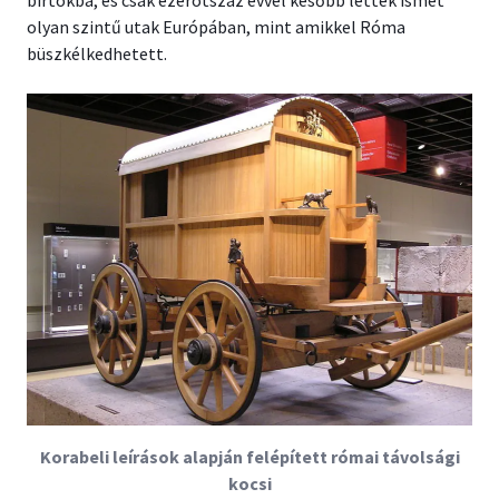
birtokba, és csak ezerötszáz évvel később lettek ismét
olyan szintű utak Európában, mint amikkel Róma
büszkélkedhetett.
Korabeli leírások alapján felépített római távolsági
kocsi