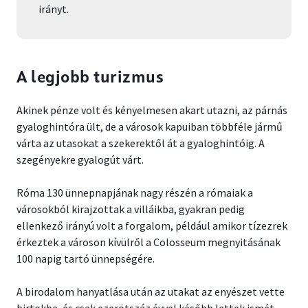
irányt.
A legjobb turizmus
Akinek pénze volt és kényelmesen akart utazni, az párnás
gyaloghintóra ült, de a városok kapuiban többféle jármű
várta az utasokat a szekerektől át a gyaloghintóig. A
szegényekre gyalogút várt.
Róma 130 ünnepnapjának nagy részén a rómaiak a
városokból kirajzottak a villáikba, gyakran pedig
ellenkező irányú volt a forgalom, például amikor tízezrek
érkeztek a városon kívülről a Colosseum megnyitásának
100 napig tartó ünnepségére.
A birodalom hanyatlása után az utakat az enyészet vette