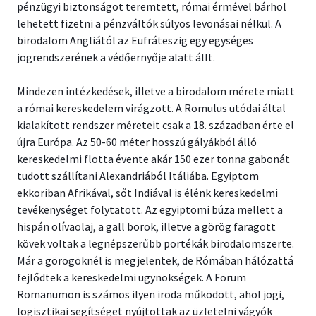
pénzügyi biztonságot teremtett, római érmével bárhol
lehetett fizetni a pénzváltók súlyos levonásai nélkül. A
birodalom Angliától az Eufráteszig egy egységes
jogrendszerének a védőernyője alatt állt.
Mindezen intézkedések, illetve a birodalom mérete miatt
a római kereskedelem virágzott. A Romulus utódai által
kialakított rendszer méreteit csak a 18. században érte el
újra Európa. Az 50-60 méter hosszú gályákból álló
kereskedelmi flotta évente akár 150 ezer tonna gabonát
tudott szállítani Alexandriából Itáliába. Egyiptom
ekkoriban Afrikával, sőt Indiával is élénk kereskedelmi
tevékenységet folytatott. Az egyiptomi búza mellett a
hispán olívaolaj, a gall borok, illetve a görög faragott
kövek voltak a legnépszerűbb portékák birodalomszerte.
Már a görögöknél is megjelentek, de Rómában hálózattá
fejlődtek a kereskedelmi ügynökségek. A Forum
Romanumon is számos ilyen iroda működött, ahol jogi,
logisztikai segítséget nyújtottak az üzletelni vágyók