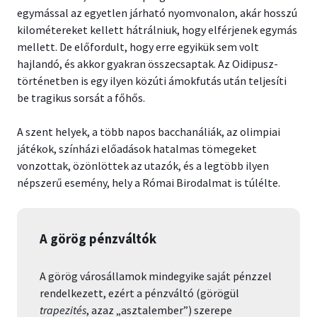
egymással az egyetlen járható nyomvonalon, akár hosszú
kilométereket kellett hátrálniuk, hogy elférjenek egymás
mellett. De előfordult, hogy erre egyikük sem volt
hajlandó, és akkor gyakran összecsaptak. Az Oidipusz-
történetben is egy ilyen közúti ámokfutás után teljesíti
be tragikus sorsát a főhős.
A szent helyek, a több napos bacchanáliák, az olimpiai
játékok, színházi előadások hatalmas tömegeket
vonzottak, özönlöttek az utazók, és a legtöbb ilyen
népszerű esemény, hely a Római Birodalmat is túlélte.
A görög pénzváltók
A görög városállamok mindegyike saját pénzzel
rendelkezett, ezért a pénzváltó (görögül
trapezités
, azaz „asztalember”) szerepe