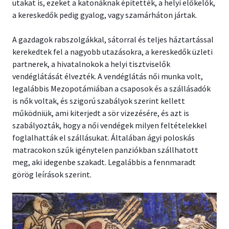
utakat is, ezeket a katonáknak építették, a helyi előkelők,
a kereskedők pedig gyalog, vagy szamárháton jártak.
A gazdagok rabszolgákkal, sátorral és teljes háztartással
kerekedtek fel a nagyobb utazásokra, a kereskedők üzleti
partnerek, a hivatalnokok a helyi tisztviselők
vendéglátását élvezték. A vendéglátás női munka volt,
legalábbis Mezopotámiában a csaposok és a szállásadók
is nők voltak, és szigorú szabályok szerint kellett
működniük, ami kiterjedt a sör vizezésére, és azt is
szabályozták, hogy a női vendégek milyen feltételekkel
foglalhatták el szállásukat. Általában ágyi poloskás
matracokon szűk igénytelen panziókban szállhatott
meg, aki idegenbe szakadt. Legalábbis a fennmaradt
görög leírások szerint.