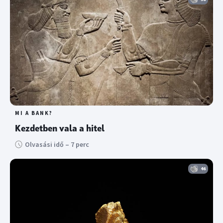
MI A BANK?
Kezdetben vala a hitel
Olvasási idő – 7 perc
46