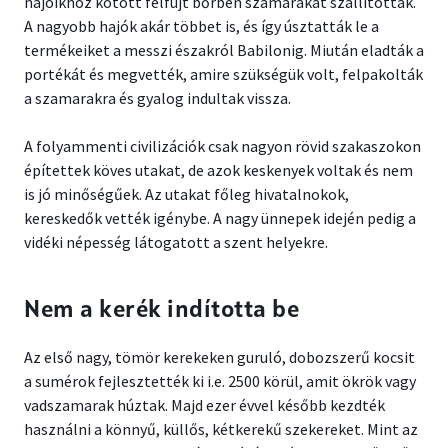
hajóikhoz kötött felfújt bőrben szamarakat szállítottak.
A nagyobb hajók akár többet is, és így úsztatták le a
termékeiket a messzi északról Babilonig. Miután eladták a
portékát és megvették, amire szükségük volt, felpakolták
a szamarakra és gyalog indultak vissza.
A folyammenti civilizációk csak nagyon rövid szakaszokon
építettek köves utakat, de azok keskenyek voltak és nem
is jó minőségűek. Az utakat főleg hivatalnokok,
kereskedők vették igénybe. A nagy ünnepek idején pedig a
vidéki népesség látogatott a szent helyekre.
Nem a kerék indította be
Az első nagy, tömör kerekeken guruló, dobozszerű kocsit
a sumérok fejlesztették ki i.e. 2500 körül, amit ökrök vagy
vadszamarak húztak. Majd ezer évvel később kezdték
használni a könnyű, küllős, kétkerekű szekereket. Mint az