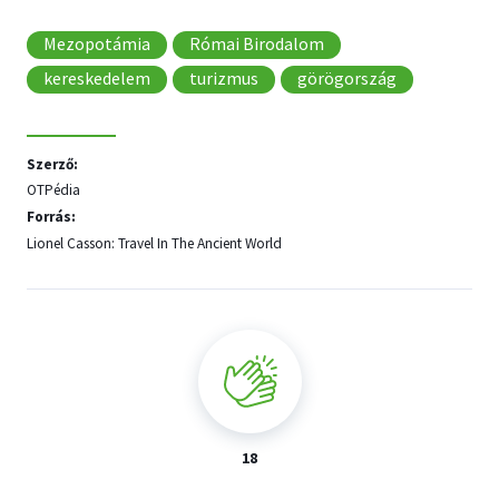
Mezopotámia
Római Birodalom
kereskedelem
turizmus
görögország
Szerző:
OTPédia
Forrás:
Lionel Casson: Travel In The Ancient World
18