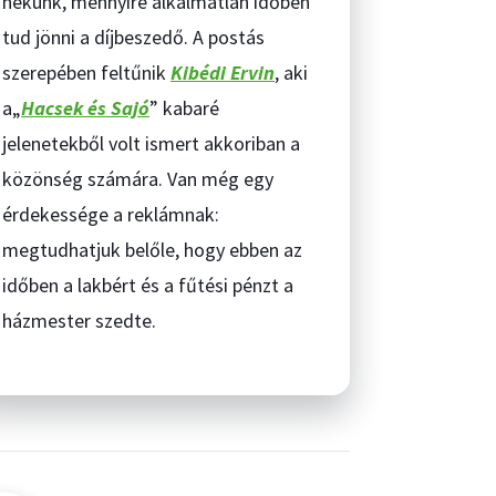
nekünk, mennyire alkalmatlan időben
tud jönni a díjbeszedő. A postás
szerepében feltűnik
Kibédi Ervin
, aki
a„
Hacsek és Sajó
” kabaré
jelenetekből volt ismert akkoriban a
közönség számára. Van még egy
érdekessége a reklámnak:
megtudhatjuk belőle, hogy ebben az
időben a lakbért és a fűtési pénzt a
házmester szedte.