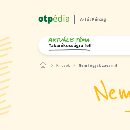
A-tól Pénzig
Aktuális téma
Takarékosságra fel!
Kincsek
Nem fogják zavarni!
Nem