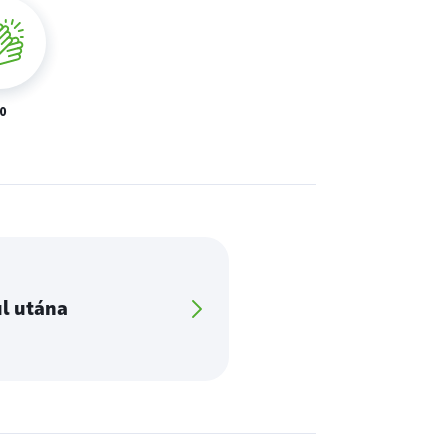
0
ul utána