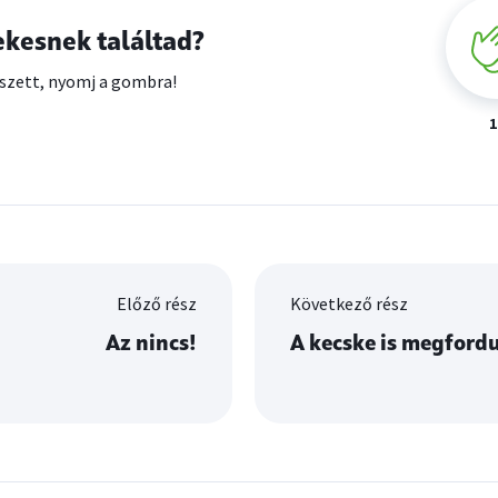
ekesnek találtad?
szett, nyomj a gombra!
1
Előző rész
Következő rész
Az nincs!
A kecske is megford