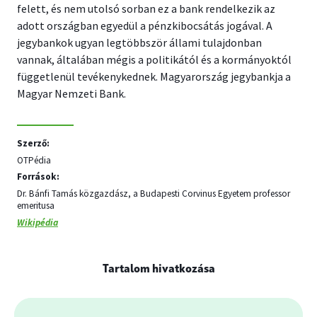
felett, és nem utolsó sorban ez a bank rendelkezik az
adott országban egyedül a pénzkibocsátás jogával. A
jegybankok ugyan legtöbbször állami tulajdonban
vannak, általában mégis a politikától és a kormányoktól
függetlenül tevékenykednek. Magyarország jegybankja a
Magyar Nemzeti Bank.
Szerző:
OTPédia
Források:
Dr. Bánfi Tamás közgazdász, a Budapesti Corvinus Egyetem professor
emeritusa
Wikipédia
Tartalom hivatkozása