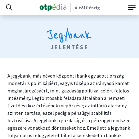
A-tól Pénzig
Jegybank
JELENTÉSE
A jegybank, más néven központi bank egy adott ország
monetáris politikájáért, vagyis főképp az irányadó kamat
meghatározásáért, mint gazdaságpolitikai célért felelős
intézmény. Legfontosabb feladata általában a nemzeti
fizetőeszköz értékének megőrzése; az infláció alacsony
szinten tartása, ezzel pedig a pénzügyi stabilitás
biztosítása. A jegybank a gazdaság és a pénzügyi rendszer
egészére vonatkozó döntéseket hoz. Emellett a jegybank
folyamatos felügyeletet lát el a kereskedelmi bankok