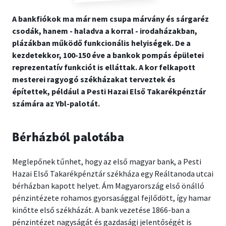
A bankfiókok ma már nem csupa márvány és sárgaréz
csodák, hanem - haladva a korral - irodaházakban,
plázákban működő funkcionális helyiségek. De a
kezdetekkor, 100-150 éve a bankok pompás épületei
reprezentatív funkciót is elláttak. A kor felkapott
mesterei ragyogó székházakat terveztek és
építettek, például a Pesti Hazai Első Takarékpénztár
számára az Ybl-palotát.
Bérházból palotába
Meglepőnek tűnhet, hogy az első magyar bank, a Pesti
Hazai Első Takarékpénztár székháza egy Reáltanoda utcai
bérházban kapott helyet. Ám Magyarország első önálló
pénzintézete rohamos gyorsasággal fejlődött, így hamar
kinőtte első székházát. A bank vezetése 1866-ban a
pénzintézet nagyságát és gazdasági jelentőségét is