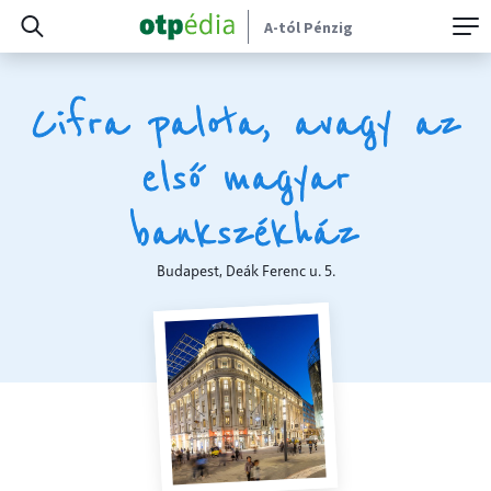
A-tól Pénzig
Cifra palota, avagy az
első magyar
bankszékház
Budapest, Deák Ferenc u. 5.