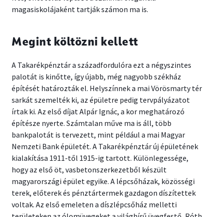
magasiskolájaként tartják számon ma is.
Megint költözni kellett
A Takarékpénztár a századfordulóra ezt a négyszintes
palotát is kinőtte, így újabb, még nagyobb székház
építését határozták el. Helyszínnek a mai Vörösmarty tér
sarkát szemelték ki, az épületre pedig tervpályázatot
írtak ki. Az első díjat Alpár Ignác, a kor meghatározó
építésze nyerte. Számtalan műve ma is áll, több
bankpalotát is tervezett, mint például a mai Magyar
Nemzeti Bank épületét. A Takarékpénztár új épületének
kialakítása 1911-től 1915-ig tartott. Különlegessége,
hogy az első öt, vasbetonszerkezetből készült
magyarországi épület egyike. A lépcsőházak, közösségi
terek, előterek és pénztártermek gazdagon díszítettek
voltak. Az első emeleten a díszlépcsőház melletti
területeken az ólomüvegeket a világhírű üvegfestő, Róth