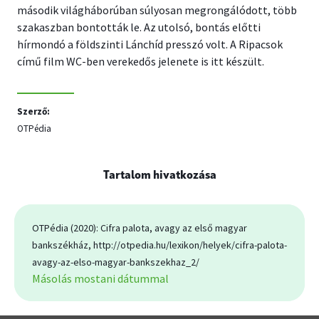
második világháborúban súlyosan megrongálódott, több
szakaszban bontották le. Az utolsó, bontás előtti
hírmondó a földszinti Lánchíd presszó volt. A Ripacsok
című film WC-ben verekedős jelenete is itt készült.
Szerző:
OTPédia
Tartalom hivatkozása
OTPédia (2020): Cifra palota, avagy az első magyar
bankszékház, http://otpedia.hu/lexikon/helyek/cifra-palota-
avagy-az-elso-magyar-bankszekhaz_2/
Másolás mostani dátummal