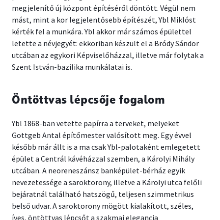
megjelenítő új központ építéséről döntött. Végül nem
mást, mint a kor legjelentősebb építészét, Ybl Miklóst
kérték fel a munkára. Ybl akkor már számos épülettel
letette a névjegyét: ekkoriban készült el a Bródy Sándor
utcában az egykori Képviselőházzal, illetve már folytak a
Szent István-bazilika munkálatai is.
Öntöttvas lépcsője fogalom
Ybl 1868-ban vetette papírra a terveket, melyeket
Gottgeb Antal építőmester valósított meg. Egy évvel
később már állt is a ma csak Ybl-palotaként emlegetett
épület a Centrál kávéházzal szemben, a Károlyi Mihály
utcában. A neoreneszánsz banképület-bérház egyik
nevezetessége a saroktorony, illetve a Károlyi utca felőli
bejáratnál található hatszögű, teljesen szimmetrikus
belső udvar. A saroktorony mögött kialakított, széles,
íves, öntöttvas lépcsőt a szakmai elegancia