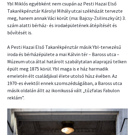
Ybl Miklós egyébként nem csupán az Pesti Hazai Első
Takarékpénztár Károlyi Mihály utcai székházát tervezte
meg, hanem annak Váci körút (ma: Bajcsy-Zsilinszky út) 3.
szám alatti bérház- és irodaépületének átépítését és
bővítését is.
A Pesti Hazai Első Takarékpénztár másik Ybl-tervezésű
iroda és bérházépülete a mai Kálvin tér – Baross utca –
Múzeum utca által határolt szabálytalan alaprajzú telken
épült meg 1875 körül. Ybl maga is e ház harmadik
emeletén élt családjával élete utolsó húsz évében. Az
1970-es évektől ennek szomszédságában, a Baross utca
másik oldalán állt az ikonikussá vált „tűzfalas Fabulon
reklám”.