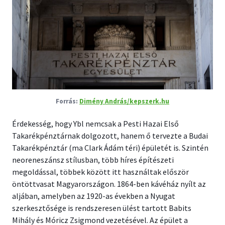
Dimény András/kepszerk.hu
Érdekesség, hogy Ybl nemcsak a Pesti Hazai Első
Takarékpénztárnak dolgozott, hanem ő tervezte a Budai
Takarékpénztár (ma Clark Ádám téri) épületét is. Szintén
neoreneszánsz stílusban, több híres építészeti
megoldással, többek között itt használtak először
öntöttvasat Magyarországon. 1864-ben kávéház nyílt az
aljában, amelyben az 1920-as években a Nyugat
szerkesztősége is rendszeresen ülést tartott Babits
Mihály és Móricz Zsigmond vezetésével. Az épület a