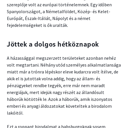
szereplője volt az európai történelemnek. Egy időben
Spanyolországot, a Németalföldet, Közép- és Kelet-
Európát, Észak-Itáliát, Nápolyt és a német
fejedelemségeket is ők uralták.
Jöttek a dolgos hétköznapok
A házassággal megszerzett területeket azonban nehéz
volt megtartani. Néhány utód személyes alkalmatlansága
miatt már a trónra lépéskor eleve kudarcra volt ítélve, de
akik el is jutottak volna addig, hogy az állam- és
pénzügyeket rendbe tegyék, erre már nem maradt
energiájuk, mert idejük nagy részét az állandósult
háborúk kötötték le. Azok a háborúk, amik iszonyatos
emberi és anyagi áldozatokat követeltek a birodalom
lakóitól.
Ezt a roppant birodalmat a habsburgoknak sosem