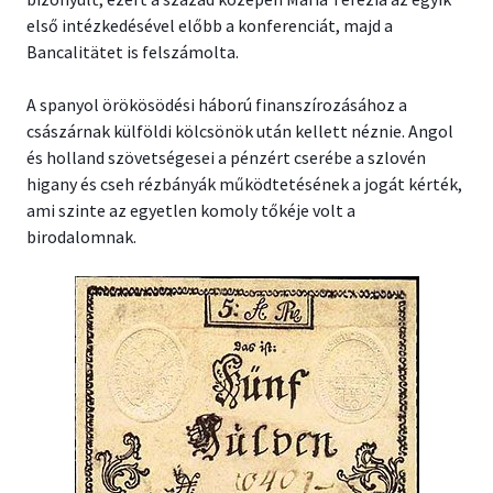
első intézkedésével előbb a konferenciát, majd a
Bancalitätet is felszámolta.
A spanyol örökösödési háború finanszírozásához a
császárnak külföldi kölcsönök után kellett néznie. Angol
és holland szövetségesei a pénzért cserébe a szlovén
higany és cseh rézbányák működtetésének a jogát kérték,
ami szinte az egyetlen komoly tőkéje volt a
birodalomnak.