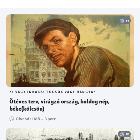
59
KI VAGY INKÁBB: TÜCSÖK VAGY HANGYA?
Ötéves terv, virágzó ország, boldog nép,
béke(kölcsön)
Olvasási idő – 3 perc
84