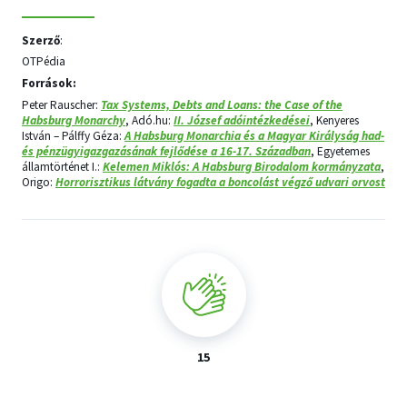
Szerző
:
OTPédia
Források:
Peter Rauscher:
Tax Systems, Debts and Loans: the Case of the
Habsburg Monarchy
, Adó.hu:
II. József adóintézkedései
, Kenyeres
István – Pálffy Géza:
A Habsburg Monarchia és a Magyar Királyság had-
és pénzügyigazgazásának fejlődése a 16-17. Században
, Egyetemes
államtörténet I.:
Kelemen Miklós: A Habsburg Birodalom kormányzata
,
Origo:
Horrorisztikus látvány fogadta a boncolást végző udvari orvost
15