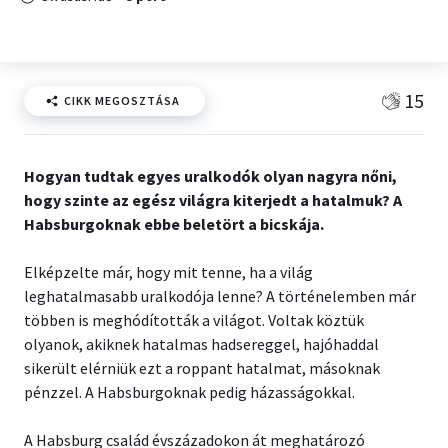
15
CIKK MEGOSZTÁSA
Hogyan tudtak egyes uralkodók olyan nagyra nőni,
hogy szinte az egész világra kiterjedt a hatalmuk? A
Habsburgoknak ebbe beletört a bicskája.
Elképzelte már, hogy mit tenne, ha a világ
leghatalmasabb uralkodója lenne? A történelemben már
többen is meghódították a világot. Voltak köztük
olyanok, akiknek hatalmas hadsereggel, hajóhaddal
sikerült elérniük ezt a roppant hatalmat, másoknak
pénzzel. A Habsburgoknak pedig házasságokkal.
A Habsburg család évszázadokon át meghatározó