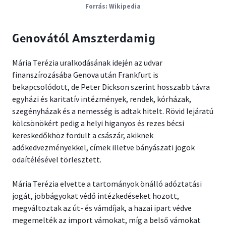
Wikipedia
Genovától Amszterdamig
Mária Terézia uralkodásának idején az udvar
finanszírozásába Genova után Frankfurt is
bekapcsolódott, de Peter Dickson szerint hosszabb távra
egyházi és karitatív intézmények, rendek, kórházak,
szegényházak és a nemesség is adtak hitelt. Rövid lejáratú
kölcsönökért pedig a helyi higanyos és rezes bécsi
kereskedőkhöz fordult a császár, akiknek
adókedvezményekkel, címek illetve bányászati jogok
odaítélésével törlesztett.
Mária Terézia elvette a tartományok önálló adóztatási
jogát, jobbágyokat védő intézkedéseket hozott,
megváltoztak az út- és vámdíjak, a hazai ipart védve
megemelték az import vámokat, míg a belső vámokat