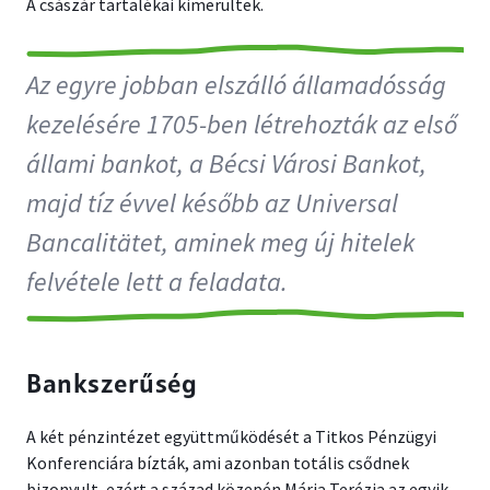
A császár tartalékai kimerültek.
Az egyre jobban elszálló államadósság
kezelésére 1705-ben létrehozták az első
állami bankot, a Bécsi Városi Bankot,
majd tíz évvel később az Universal
Bancalitätet, aminek meg új hitelek
felvétele lett a feladata.
Bankszerűség
A két pénzintézet együttműködését a Titkos Pénzügyi
Konferenciára bízták, ami azonban totális csődnek
bizonyult, ezért a század közepén Mária Terézia az egyik