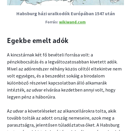
Habsburg házi uralkodók Európában 1547 után
wikiwand.com
Egekbe emelt adók
A kincstárnak két fő bevételi forrása volt: a
pénzkibocsátás és a legváltozatosabban kivetett adók.
Mivel az adórendszer néhány közös céltól eltekintve nem
volt egységes, és a beszedést sokáig a birodalom
különböző részeivel kapcsolatban álló alkamarák
intézték, az udvar elvárása kezdetben annyi volt, hogy
legyen pénz a háborúira.
Az udvar a követeléseket az alkancellárokra tolta, akik
tovább tolták az adott ország nemeseire, azok meg a
parasztságra, jelentősen túladóztatva őket. A Habsburg