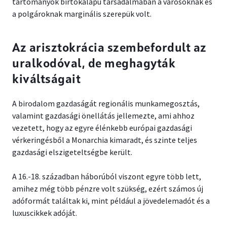
tartományok birtokalapú társadalmában a városoknak és
a polgároknak marginális szerepük volt.
Az arisztokrácia szembefordult az
uralkodóval, de meghagyták
kiváltságait
A birodalom gazdaságát regionális munkamegosztás,
valamint gazdasági önellátás jellemezte, ami ahhoz
vezetett, hogy az egyre élénkebb európai gazdasági
vérkeringésből a Monarchia kimaradt, és szinte teljes
gazdasági elszigeteltségbe került.
A 16.-18. században háborúból viszont egyre több lett,
amihez még több pénzre volt szükség, ezért számos új
adóformát találtak ki, mint például a jövedelemadót és a
luxuscikkek adóját.