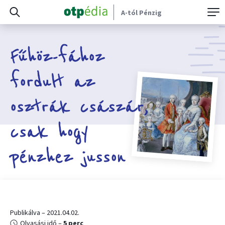
A-tól Pénzig
Fűhöz-fához
fordult az
osztrák császár,
csak hogy
pénzhez jusson
Publikálva – 2021.04.02.
Olvasási idő –
5 perc