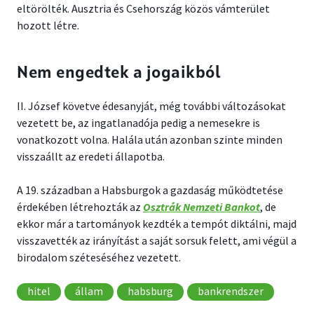
eltörölték. Ausztria és Csehország közös vámterület
hozott létre.
Nem engedtek a jogaikból
II. József követve édesanyját, még további változásokat
vezetett be, az ingatlanadója pedig a nemesekre is
vonatkozott volna. Halála után azonban szinte minden
visszaállt az eredeti állapotba.
A 19. században a Habsburgok a gazdaság működtetése
érdekében létrehozták az
Osztrák Nemzeti Bankot
, de
ekkor már a tartományok kezdték a tempót diktálni, majd
visszavették az irányítást a saját sorsuk felett, ami végül a
birodalom széteséséhez vezetett.
hitel
állam
habsburg
bankrendszer