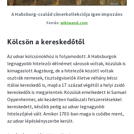
A Habsburg-család címerkollekciója igen impozáns
wikiwand.com
Kölcsön a kereskedőtől
Az udvar kölcsönökhöz is folyamodott. A Habsburgok
legnagyobb hitelezői délnémet városok voltak, közülük is
kimagaslott Augsburg, de a hitelezők között voltak
osztrák nemesek, tisztségviselők illetve néhány bécsi
itáliai kereskedő is, majd a 17. század végétől a helyi zsidó
kereskedők is megjelentek. Közülük emelkedett ki Samuel
Oppenheimer, aki kezdetben hadászati felszerelésekkel
kereskedett, később pedig az udvar legnagyobb
hitelezőjévé vált. Amikor 1703-ban maga is csődbe ment,
az udvar lépéskényszerbe került.