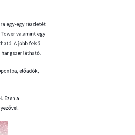
ra egy-egy részletét
a Tower valamint egy
ható. A jobb felső
 hangszer látható.
ppontba, előadók,
l. Ezen a
gyezővel.