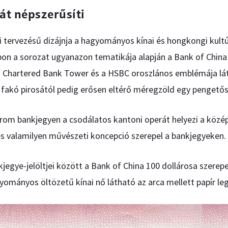
rát népszerűsíti
 tervezésű dizájnja a hagyományos kínai és hongkongi kultú
apon a sorozat ugyanazon tematikája alapján a Bank of Chin
d Chartered Bank Tower és a HSBC oroszlános emblémája lát
 fakó pirosától pedig erősen eltérő méregzöld egy pengetős
árom bankjegyen a csodálatos kantoni operát helyezi a közé
és valamilyen művészeti koncepció szerepel a bankjegyeken.
kjegye-jelöltjei között a Bank of China 100 dollárosa szerepe
ományos öltözetű kínai nő látható az arca mellett papír le