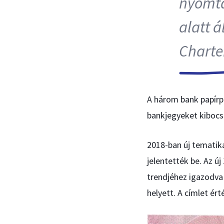
nyomta
alatt 
Charte
A három bank papírp
bankjegyeket kibocs
2018-ban új tematik
jelentették be. Az ú
trendjéhez igazodva
helyett. A címlet ér