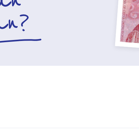
an
an?