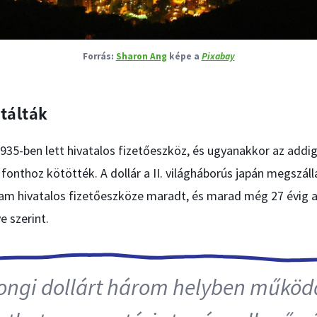
Sharon Ang
képe a
Pixabay
tálták
935-ben lett hivatalos fizetőeszköz, és ugyanakkor az addig
fonthoz kötötték. A dollár a II. világháborús japán megszáll
lam hivatalos fizetőeszköze maradt, és marad még 27 évig az
 szerint.
ngi dollárt három helyben működ