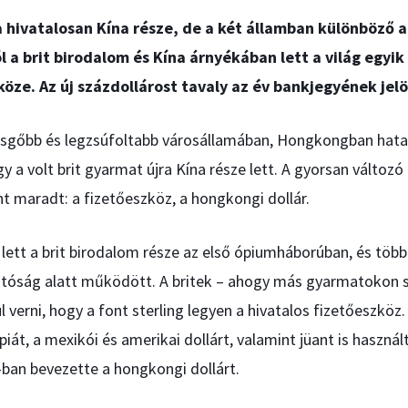
hivatalosan Kína része, de a két államban különböző a
l a brit birodalom és Kína árnyékában lett a világ egyi
öze. Az új százdollárost tavaly az év bankjegyének jelö
üzsgőbb és legzsúfoltabb városállamában, Hongkongban hat
y a volt brit gyarmat újra Kína része lett. A gyorsan válto
t maradt: a fizetőeszköz, a hongkongi dollár.
ett a brit birodalom része az első ópiumháborúban, és több
hatóság alatt működött. A britek – ahogy más gyarmatoko
 verni, hogy a font sterling legyen a hivatalos fizetőeszköz
úpiát, a mexikói és amerikai dollárt, valamint jüant is használ
ban bevezette a hongkongi dollárt.