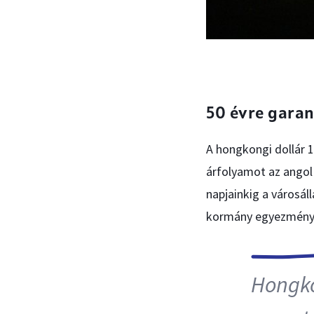
50 évre garan
A hongkongi dollár 1
árfolyamot az angol 
napjainkig a városál
kormány egyezménye
Hongko