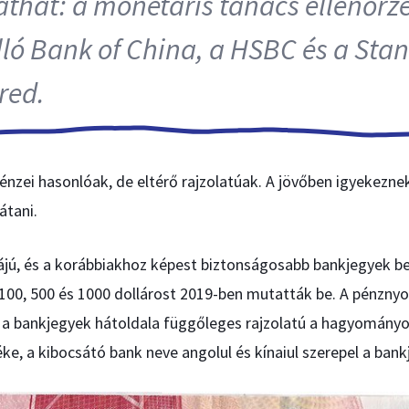
that: a monetáris tanács ellenőrz
álló Bank of China, a HSBC és a Sta
red.
énzei hasonlóak, de eltérő rajzolatúak. A jövőben igyekezne
átani.
ájú, és a korábbiakhoz képest biztonságosabb bankjegyek b
j 100, 500 és 1000 dollárost 2019-ben mutatták be. A pénzn
 a bankjegyek hátoldala függőleges rajzolatú a hagyományos
téke, a kibocsátó bank neve angolul és kínaiul szerepel a bank