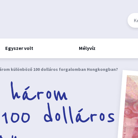
Egyszer volt
Mélyvíz
három különböző 100 dolláros forgalomban Hongkongban?
n három
100 dolláros