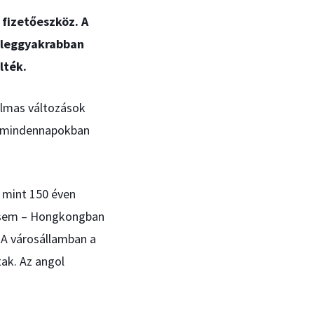
 fizetőeszköz. A
k leggyakrabban
lték.
almas változások
zó mindennapokban
 mint 150 éven
n sem – Hongkongban
. A városállamban a
tak. Az angol