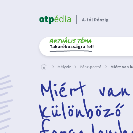
A-tól Pénzig
Aktuális téma
Takarékosságra fel!
Mélyvíz
Pénz-portré
Miért van 
Miért va
különböző 