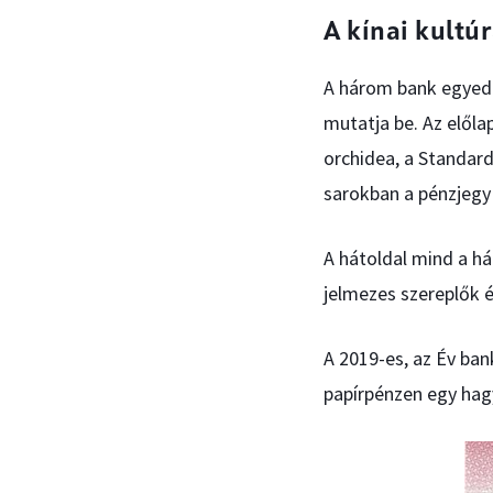
A kínai kultú
A három bank egyedi
mutatja be. Az elől
orchidea, a Standar
sarokban a pénzjegy
A hátoldal mind a h
jelmezes szereplők 
A 2019-es, az Év ban
papírpénzen egy hagy