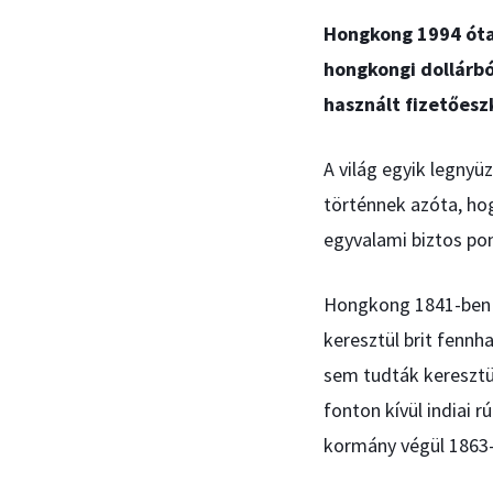
Hongkong 1994 óta 
hongkongi dollárbó
használt fizetőeszk
A világ egyik legny
történnek azóta, hog
egyvalami biztos pon
Hongkong 1841-ben l
keresztül brit fenn
sem tudták keresztül
fonton kívül indiai r
kormány végül 1863-