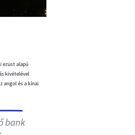
i ezüst alapú
ás kivételével
 angol és a kínai
ő bank