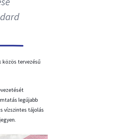
ése
ndard
k közös tervezésű
evezetését
yomtatás legújabb
 vízszintes tájolás
jegyen.