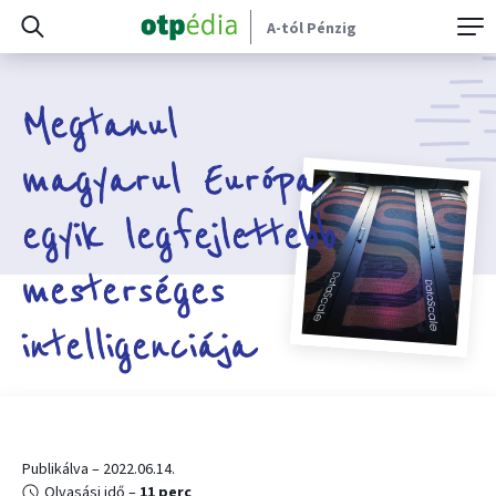
A-tól Pénzig
Megtanul
magyarul Európa
egyik legfejlettebb
mesterséges
intelligenciája
Publikálva – 2022.06.14.
Olvasási idő –
11 perc