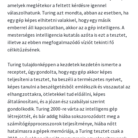
amelyek meglétekor a feltett kérdésre igennel
válaszolhatunk. Turing azt mondta, abban az esetben, ha
egy gép képes elhitetni valakivel, hogy egy másik
emberrel áll kapcsolatban, akkor az a gép intelligens. A
mesterséges intelligencia kutatás azóta is ezt a tesztet,
illetve az ebben megfogalmazódó víziót tekinti fő
célkitűzésének.
Turing tulajdonképpen a kezdetek kezdetén ismerte a
receptet, úgy gondolta, hogy egy gép akkor képes
teljesíteni a tesztet, ha beszéli a természetes nyelvet,
képes tanulni a beszélgetésből: emlékszik és visszautal az
elhangzottakra, ötletekkel tud előállni, képes
általánosítani, és a józan ész szabályai szerint
gondolkodik. Turing 2000-re várta az intelligens gép
létrejöttét, és bár addig hiába sokszorozódott meg a
számítógépprocesszorok teljesítménye, hiába nőtt
hatalmasra a gépek memóriája, a Turing tesztet csak a