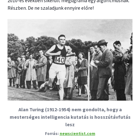
2010-es években sikerült megugrania egy algoritmusnak.
Részben. De ne szaladjunk ennyire előre!
Alan Turing (1912-1954) nem gondolta, hogy a
mesterséges intelligencia kutatás is hosszútávfutás
lesz
newscientist.com