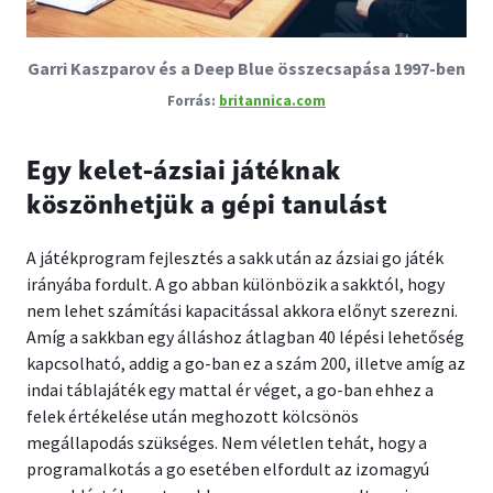
Garri Kaszparov és a Deep Blue összecsapása 1997-ben
britannica.com
Egy kelet-ázsiai játéknak
köszönhetjük a gépi tanulást
A játékprogram fejlesztés a sakk után az ázsiai go játék
irányába fordult. A go abban különbözik a sakktól, hogy
nem lehet számítási kapacitással akkora előnyt szerezni.
Amíg a sakkban egy álláshoz átlagban 40 lépési lehetőség
kapcsolható, addig a go-ban ez a szám 200, illetve amíg az
indai táblajáték egy mattal ér véget, a go-ban ehhez a
felek értékelése után meghozott kölcsönös
megállapodás szükséges. Nem véletlen tehát, hogy a
programalkotás a go esetében elfordult az izomagyú