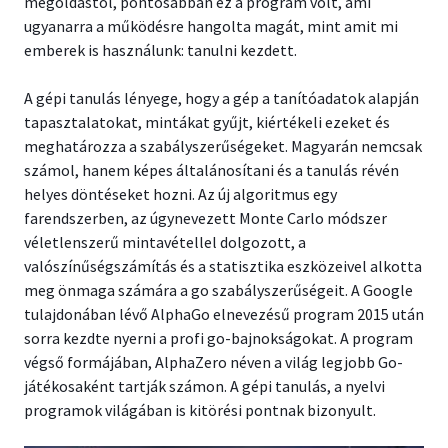
megoldástól, pontosabban ez a program volt, ami
ugyanarra a működésre hangolta magát, mint amit mi
emberek is használunk: tanulni kezdett.
A gépi tanulás lényege, hogy a gép a tanítóadatok alapján
tapasztalatokat, mintákat gyűjt, kiértékeli ezeket és
meghatározza a szabályszerűségeket. Magyarán nemcsak
számol, hanem képes általánosítani és a tanulás révén
helyes döntéseket hozni. Az új algoritmus egy
farendszerben, az úgynevezett Monte Carlo módszer
véletlenszerű mintavétellel dolgozott, a
valószínűségszámítás és a statisztika eszközeivel alkotta
meg önmaga számára a go szabályszerűségeit. A Google
tulajdonában lévő AlphaGo elnevezésű program 2015 után
sorra kezdte nyerni a profi go-bajnokságokat. A program
végső formájában, AlphaZero néven a világ legjobb Go-
játékosaként tartják számon. A gépi tanulás, a nyelvi
programok világában is kitörési pontnak bizonyult.