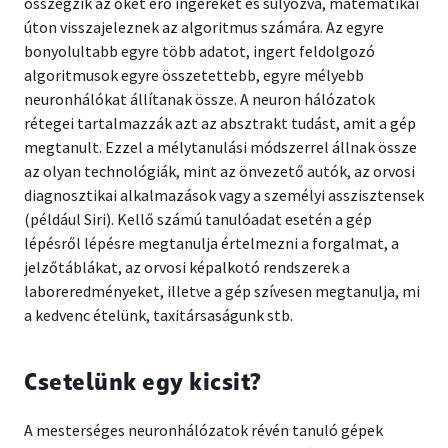
összegzik az őket érő ingereket és súlyozva, matematikai
úton visszajeleznek az algoritmus számára. Az egyre
bonyolultabb egyre több adatot, ingert feldolgozó
algoritmusok egyre összetettebb, egyre mélyebb
neuronhálókat állítanak össze. A neuron hálózatok
rétegei tartalmazzák azt az absztrakt tudást, amit a gép
megtanult. Ezzel a mélytanulási módszerrel állnak össze
az olyan technológiák, mint az önvezető autók, az orvosi
diagnosztikai alkalmazások vagy a személyi asszisztensek
(például Siri). Kellő számú tanulóadat esetén a gép
lépésről lépésre megtanulja értelmezni a forgalmat, a
jelzőtáblákat, az orvosi képalkotó rendszerek a
laboreredményeket, illetve a gép szívesen megtanulja, mi
a kedvenc ételünk, taxitársaságunk stb.
Csetelünk egy kicsit?
A mesterséges neuronhálózatok révén tanuló gépek