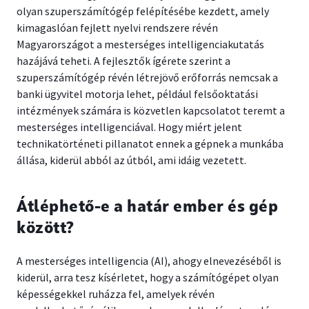
olyan szuperszámítógép felépítésébe kezdett, amely
kimagaslóan fejlett nyelvi rendszere révén
Magyarországot a mesterséges intelligenciakutatás
hazájává teheti. A fejlesztők ígérete szerint a
szuperszámítógép révén létrejövő erőforrás nemcsak a
banki ügyvitel motorja lehet, például felsőoktatási
intézmények számára is közvetlen kapcsolatot teremt a
mesterséges intelligenciával. Hogy miért jelent
technikatörténeti pillanatot ennek a gépnek a munkába
állása, kiderül abból az útból, ami idáig vezetett.
Átléphető-e a határ ember és gép
között?
A mesterséges intelligencia (AI), ahogy elnevezéséből is
kiderül, arra tesz kísérletet, hogy a számítógépet olyan
képességekkel ruházza fel, amelyek révén