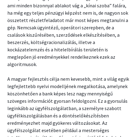
ami minden bizonnyal ablakot vág a „kínai szoba” falára,
ha még egy teljes pénzügyi képzést nem is, de nagyon sok
összetett részletfeladatot már most képes megtanulni a
gép. Nemcsak ügyintéző, operátori szerepben, de a
csalások kiszűrésében, szerződések elkészítésében, a
beszerzés, költségracionalizálás, illetve a
kockázatelemzés és a hitelelbírálás területén is
meglepően jó eredményekkel rendelkeznek ezek az
algoritmusok.
A magyar fejlesztés célja nem kevesebb, mint a világ egyik
legfejlettebb nyelvi modelljének megalkotása, amelynek
köszönhetően a bank képes lesz nagy mennyiségű
szöveges információt gyorsan feldolgozni. Ez a gyorsulás
leginkább az ügyfélszolgálatban, a személyre szabott
ügyfélkiszolgálásban és a döntéselőkészítésben
eredményezhet majd gyökeres változásokat. Az
ügyfélszolgálat esetében például a mesterséges