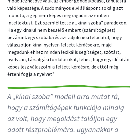
modellezhetővé válik az ember gondolkodása, tanulásra
való képessége. A tudományos elvi álláspont sokáig azt
mondta, a gép nem képes megragadni az emberi
intellektust. Ezt szemléltette a „kínai szoba” paradoxon.
Ha egy kínaiul nem beszélő embert (számítógépet)
bezárunk egy szobába és azt adjuk neki feladatul, hogy
válaszoljon kínai nyelven feltett kérdésekre, majd
megadunk ehhez minden lexikális segítséget, szótárt,
nyelvtan, társalgási fordulatokat, lehet, hogy egy idő után
képes lesz válaszolni a feltett kérdésre, de ettől még
érteni fogja a nyelvet?
A „kínai szoba” modell arra mutat rá,
hogy a számítógépek funkciója mindig
az volt, hogy megoldást találjon egy
adott részproblémára, ugyanakkor a