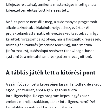
kifejezésre utalva), amikor a mesterséges intelligencia
kifejezetten elutasított kifejezés lett.
Az élet persze nem állt meg, a tudományos programok
alkalmazkodtak a kialakult helyzethez, ezért az AI-
projekteknek alternatív elnevezéseket kezdtek adni. Így
kerültek forgalomba az olyan, ma is használt kifejezések,
mint a gépi tanulás (machine learning), informatika
(informatics), tudásalapú rendszer (knowledge-based
system) és a mintafelismerés (pattern recognition).
A táblás játék lett a kitörési pont
A számítógép nyelvi képességei lassan fejlődtek, de akadt
egy olyan terület, ahol a gép igazolni tudta
intelligenciáját. Ha egy program képes legyőzni az
embert mondjuk sakkban, akkor intelligens, nem? De!
Legalábbis ez volt az IT-szektor válasza.