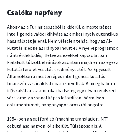
Csalóka napfény
Ahogy az a Turing tesztből is kiderül, a mesterséges
intelligencia valódi kihívása az emberi nyelv autentikus
használatát jelenti. Nem véletlen tehát, hogy az AI-
kutatás is ebbe az irányba indult el. A nyelvi programok
iránti érdeklődés, illetve az ezekkel kapcsolatban
kialakult túlzott elvárások azonban majdnem az egész
kutatásterület vesztét eredményezték. Az Egyesült
Államokban a mesterséges intelligencia kutatás
finanszírozásának katonai okai voltak. A hidegháború
időszakában az amerikai hadsereg egy olyan rendszert
várt, amely azonnal képes lefordítani bármilyen
dokumentumot, hanganyagot oroszról angolra.
1954-ben a gépi fordító (machine translation, MT)
debütálása nagyon jól sikerült. Túlságosan is. A