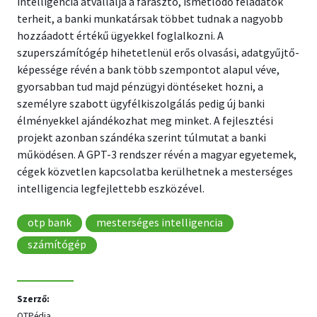
intelligencia átvállalja a fárasztó, ismétlődő feladatok
terheit, a banki munkatársak többet tudnak a nagyobb
hozzáadott értékű ügyekkel foglalkozni. A
szuperszámítógép hihetetlenül erős olvasási, adatgyűjtő-
képessége révén a bank több szempontot alapul véve,
gyorsabban tud majd pénzügyi döntéseket hozni, a
személyre szabott ügyfélkiszolgálás pedig új banki
élményekkel ajándékozhat meg minket. A fejlesztési
projekt azonban szándéka szerint túlmutat a banki
működésen. A GPT-3 rendszer révén a magyar egyetemek,
cégek közvetlen kapcsolatba kerülhetnek a mesterséges
intelligencia legfejlettebb eszközével.
otp bank
mesterséges intelligencia
számítógép
Szerző:
OTPédia