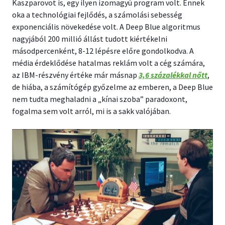
Kaszparovot is, egy ilyen izomagyú program volt. Ennek
oka a technológiai fejlődés, a számolási sebesség
exponenciális növekedése volt. A Deep Blue algoritmus
nagyjából 200 millió állást tudott kiértékelni
másodpercenként, 8-12 lépésre előre gondolkodva. A
média érdeklődése hatalmas reklám volt a cég számára,
az IBM-részvény értéke már másnap
3,6 százalékkal nőtt
,
de hiába, a számítógép győzelme az emberen, a Deep Blue
nem tudta meghaladni a „kínai szoba” paradoxont,
fogalma sem volt arról, mi is a sakk valójában.