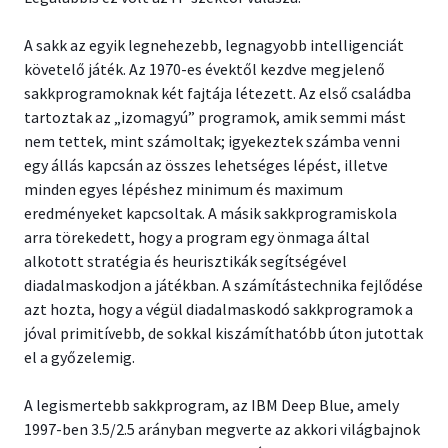
A sakk az egyik legnehezebb, legnagyobb intelligenciát
követelő játék. Az 1970-es évektől kezdve megjelenő
sakkprogramoknak két fajtája létezett. Az első családba
tartoztak az „izomagyú” programok, amik semmi mást
nem tettek, mint számoltak; igyekeztek számba venni
egy állás kapcsán az összes lehetséges lépést, illetve
minden egyes lépéshez minimum és maximum
eredményeket kapcsoltak. A másik sakkprogramiskola
arra törekedett, hogy a program egy önmaga által
alkotott stratégia és heurisztikák segítségével
diadalmaskodjon a játékban. A számítástechnika fejlődése
azt hozta, hogy a végül diadalmaskodó sakkprogramok a
jóval primitívebb, de sokkal kiszámíthatóbb úton jutottak
el a győzelemig.
A legismertebb sakkprogram, az IBM Deep Blue, amely
1997-ben 3.5/2.5 arányban megverte az akkori világbajnok