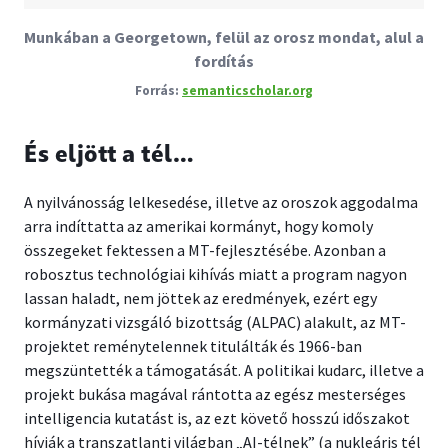
Munkában a Georgetown, felül az orosz mondat, alul a
fordítás
semanticscholar.org
És eljött a tél…
A nyilvánosság lelkesedése, illetve az oroszok aggodalma
arra indíttatta az amerikai kormányt, hogy komoly
összegeket fektessen a MT-fejlesztésébe. Azonban a
robosztus technológiai kihívás miatt a program nagyon
lassan haladt, nem jöttek az eredmények, ezért egy
kormányzati vizsgáló bizottság (ALPAC) alakult, az MT-
projektet reménytelennek titulálták és 1966-ban
megszüntették a támogatását. A politikai kudarc, illetve a
projekt bukása magával rántotta az egész mesterséges
intelligencia kutatást is, az ezt követő hosszú időszakot
hívják a transzatlanti világban „AI-télnek” (a nukleáris tél