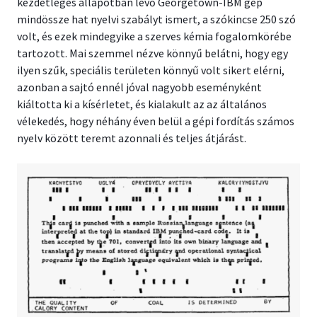
kezdetleges állapotban lévő Georgetown-IBM gép
mindössze hat nyelvi szabályt ismert, a szókincse 250 szó
volt, és ezek mindegyike a szerves kémia fogalomkörébe
tartozott. Mai szemmel nézve könnyű belátni, hogy egy
ilyen szűk, speciális területen könnyű volt sikert elérni,
azonban a sajtó ennél jóval nagyobb eseményként
kiáltotta ki a kísérletet, és kialakult az az általános
vélekedés, hogy néhány éven belül a gépi fordítás számos
nyelv között teremt azonnali és teljes átjárást.