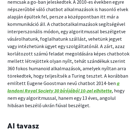
nemcsak a go-ban jeleskedtek. A 2010-es években egyre
népszerűbbé váló chatbot alkalmazások is hasonló elvek
alapján épültek fel, persze a középpontban itt már a
kommunikáció áll. A chatbotalkalmazások segítségével
interperszonális módon, egy algoritmussal beszélgetve
vásárolhatunk, foglalhatunk szállást, vehetünk jegyet
vagy intézhetünk ügyet egy szolgáltatónál. A zárt, azaz
korlátozott számú feladat megoldására képes chatbotok
mellett létrejöttek olyan nyílt, tehát szándékuk szerint
360 fokos humanoid alkalmazások, amelyek nyíltan arra
törekedtek, hogy teljesítsék a Turing tesztet. A korábban
említett Eugene Goostman nevű chatbot 2014-ben
a
londoni Royal Society 30 bírójából 10-zel elhitette
, hogy
nem egy algoritmussal, hanem egy 13 éves, angolul
hibásan beszélő ukrán fiúval beszélget.
AI tavasz