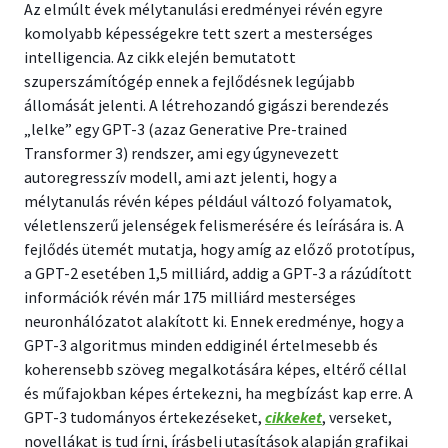
Az elmúlt évek mélytanulási eredményei révén egyre
komolyabb képességekre tett szert a mesterséges
intelligencia. Az cikk elején bemutatott
szuperszámítógép ennek a fejlődésnek legújabb
állomását jelenti. A létrehozandó gigászi berendezés
„lelke” egy GPT-3 (azaz Generative Pre-trained
Transformer 3) rendszer, ami egy úgynevezett
autoregresszív modell, ami azt jelenti, hogy a
mélytanulás révén képes például változó folyamatok,
véletlenszerű jelenségek felismerésére és leírására is. A
fejlődés ütemét mutatja, hogy amíg az előző prototípus,
a GPT-2 esetében 1,5 milliárd, addig a GPT-3 a rázúdított
információk révén már 175 milliárd mesterséges
neuronhálózatot alakított ki. Ennek eredménye, hogy a
GPT-3 algoritmus minden eddiginél értelmesebb és
koherensebb szöveg megalkotására képes, eltérő céllal
és műfajokban képes értekezni, ha megbízást kap erre. A
GPT-3 tudományos értekezéseket,
cikkeket
, verseket,
novellákat is tud írni, írásbeli utasítások alapján grafikai