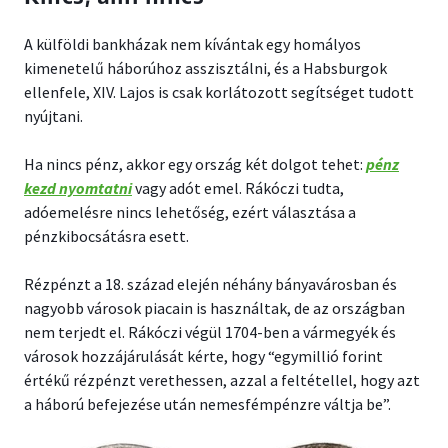
A külföldi bankházak nem kívántak egy homályos
kimenetelű háborúhoz asszisztálni, és a Habsburgok
ellenfele, XIV. Lajos is csak korlátozott segítséget tudott
nyújtani.
Ha nincs pénz, akkor egy ország két dolgot tehet:
pénz
kezd nyomtatni
vagy adót emel. Rákóczi tudta,
adóemelésre nincs lehetőség, ezért választása a
pénzkibocsátásra esett.
Rézpénzt a 18. század elején néhány bányavárosban és
nagyobb városok piacain is használtak, de az országban
nem terjedt el. Rákóczi végül 1704-ben a vármegyék és
városok hozzájárulását kérte, hogy “egymillió forint
értékű rézpénzt verethessen, azzal a feltétellel, hogy azt
a háború befejezése után nemesfémpénzre váltja be”.