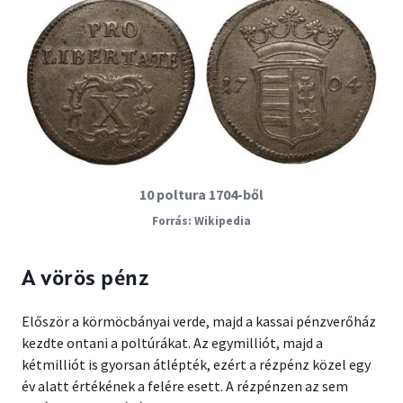
10 poltura 1704-ből
Wikipedia
A vörös pénz
Először a körmöcbányai verde, majd a kassai pénzverőház
kezdte ontani a poltúrákat. Az egymilliót, majd a
kétmilliót is gyorsan átlépték, ezért a rézpénz közel egy
év alatt értékének a felére esett. A rézpénzen az sem