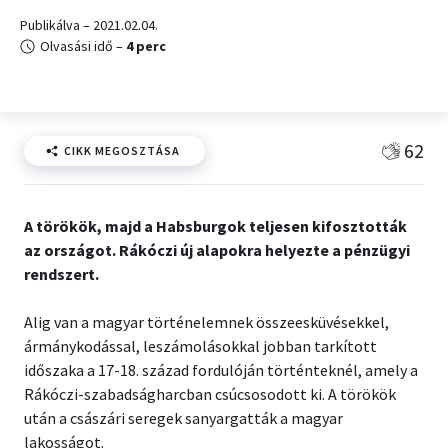
Publikálva – 2021.02.04.
Olvasási idő –
4 perc
62
CIKK MEGOSZTÁSA
A törökök, majd a Habsburgok teljesen kifosztották
az országot. Rákóczi új alapokra helyezte a pénzügyi
rendszert.
Alig van a magyar történelemnek összeesküvésekkel,
ármánykodással, leszámolásokkal jobban tarkított
időszaka a 17-18. század fordulóján történteknél, amely a
Rákóczi-szabadságharcban csúcsosodott ki. A törökök
után a császári seregek sanyargatták a magyar
lakosságot.