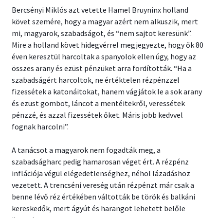
Bercsényi Miklós azt vetette Hamel Bruyninx holland
követ szemére, hogy a magyar azért nem alkuszik, mert
mi, magyarok, szabadságot, és “nem sajtot keresünk”.
Mire a holland követ hidegvérrel megjegyezte, hogy ők 80
éven keresztül harcoltak a spanyolok ellen úgy, hogy az
összes arany és ezüst pénzüket arra fordították. “Ha a
szabadságért harcoltok, ne értéktelen rézpénzzel
fizessétek a katonáitokat, hanem vágjátok le a sok arany
és ezüst gombot, láncot a mentéitekről, veressétek
pénzzé, és azzal fizessétek őket. Máris jobb kedvvel
fognak harcolni”.
A tanácsot a magyarok nem fogadták meg, a
szabadságharc pedig hamarosan véget ért. A rézpénz
inflációja végül elégedetlenséghez, néhol lázadáshoz
vezetett. A trencséni vereség után rézpénzt már csak a
benne lévő réz értékében váltották be török és balkáni
kereskedők, mert ágyút és harangot lehetett belőle