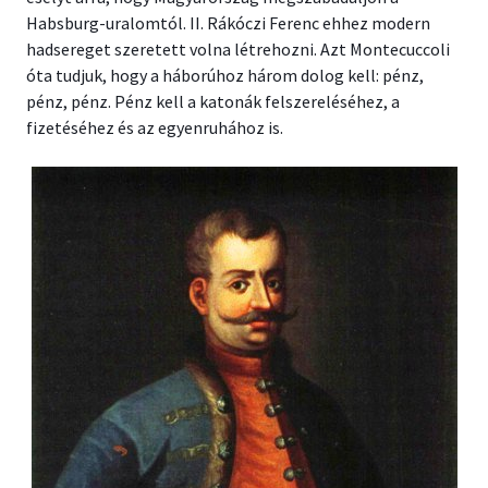
Habsburg-uralomtól. II. Rákóczi Ferenc ehhez modern
hadsereget szeretett volna létrehozni. Azt Montecuccoli
óta tudjuk, hogy a háborúhoz három dolog kell: pénz,
pénz, pénz. Pénz kell a katonák felszereléséhez, a
fizetéséhez és az egyenruhához is.