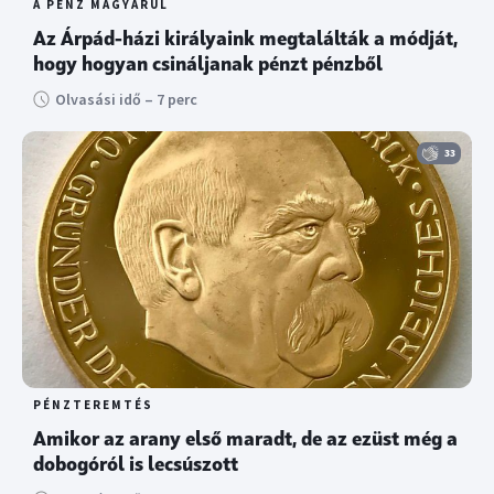
A PÉNZ MAGYARUL
Az Árpád-házi királyaink megtalálták a módját,
hogy hogyan csináljanak pénzt pénzből
Olvasási idő – 7 perc
33
PÉNZTEREMTÉS
Amikor az arany első maradt, de az ezüst még a
dobogóról is lecsúszott