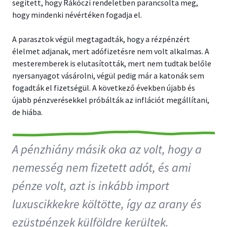
segített, hogy Rákóczi rendeletben parancsolta meg,
hogy mindenki névértéken fogadja el.
A parasztok végül megtagadták, hogy a rézpénzért
élelmet adjanak, mert adófizetésre nem volt alkalmas. A
mesteremberek is elutasították, mert nem tudtak belőle
nyersanyagot vásárolni, végül pedig már a katonák sem
fogadták el fizetségül. A következő években újabb és
újabb pénzverésekkel próbálták az inflációt megállítani,
de hiába.
A pénzhiány másik oka az volt, hogy a
nemesség nem fizetett adót, és ami
pénze volt, azt is inkább import
luxuscikkekre költötte, így az arany és
ezüstpénzek külföldre kerültek.