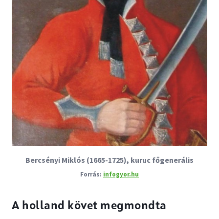
Bercsényi Miklós (1665-1725), kuruc főgenerális
infogyor.hu
A holland követ megmondta