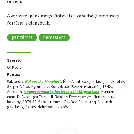
önteni.
A vörös rézpénz megszűntével a szabadságharc anyagi
forrásai is elapadtak.
pénzérme
nemesfém
Szerző:
OTPédia
Forrás:
Wikipedia:
Rakovszky Menyhért
, Éber Antal: Közgazdasági anekdoták,
Szeged Városi Nyomda és Könyvkiadó Részvénytársaság, 1942.,
Arcanum:
A nagyszombati sikertelen béketárgyalások
, Numizmatika,
érem: Dr Ákoshegyi Ferenc: II. Rákóczi Ferenc pénzei, Numizmatika
közlöny, 1979-80: Bánkúti Imre: II. Rákóczi Ferenc rézpénzeinek
gazdasági és társadalmi vonatkozásai