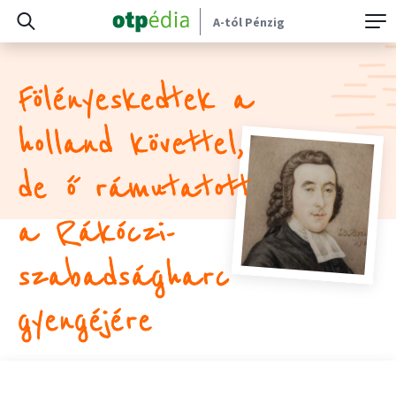
A-tól Pénzig
Fölényeskedtek a
holland követtel,
de ő rámutatott
a Rákóczi-
szabadságharc
gyengéjére