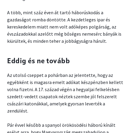
A több, mint száz éven át tartó háborúskodás a
gazdaságot romba döntötte. A kezdetleges ipar és
kereskedelem miatt nem volt adóképes polgárság, az
évszázadokkal azelőtt még bőséges nemesérc bányák is
kiürültek, és minden teher a jobbágyságra hárult.
Eddig és ne tovább
Az utolsó cseppet a pohárban az jelentette, hogy az
egyébként is magasra emelt adókat készpénzben kellett
volna fizetni. A 17. század végén a hegyaljai felkelésben
szedett-vedett csapatok néztek szembe jól felszerelt
császári katonákkal, amelyek gyorsan leverték a
zendülést.
Pár évvel később a spanyol örökösödési háború kínált
esélyt arra, hogy Magyarország megszabaduljon a