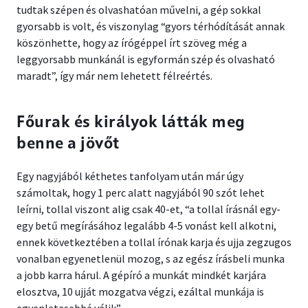
tudtak szépen és olvashatóan művelni, a gép sokkal
gyorsabb is volt, és viszonylag “gyors térhódítását annak
köszönhette, hogy az írógéppel írt szöveg még a
leggyorsabb munkánál is egyformán szép és olvasható
maradt”, így már nem lehetett félreértés.
Főurak és királyok látták meg
benne a jövőt
Egy nagyjából kéthetes tanfolyam után már úgy
számoltak, hogy 1 perc alatt nagyjából 90 szót lehet
leírni, tollal viszont alig csak 40-et, “a tollal írásnál egy-
egy betű megírásához legalább 4-5 vonást kell alkotni,
ennek következtében a tollal írónak karja és ujja zegzugos
vonalban egyenetlenül mozog, s az egész írásbeli munka
a jobb karra hárul. A gépíró a munkát mindkét karjára
elosztva, 10 ujját mozgatva végzi, ezáltal munkája is
egyenletesebbé válik”.