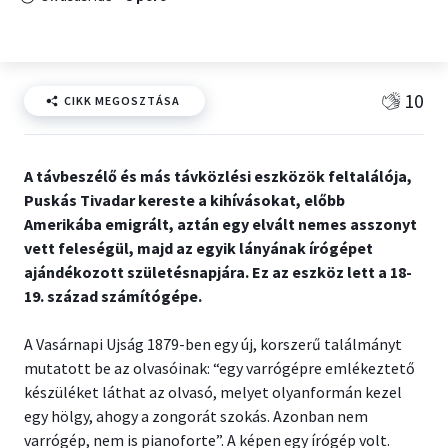
10
CIKK MEGOSZTÁSA
A távbeszélő és más távközlési eszközök feltalálója,
Puskás Tivadar kereste a kihívásokat, előbb
Amerikába emigrált, aztán egy elvált nemes asszonyt
vett feleségül, majd az egyik lányának írógépet
ajándékozott születésnapjára. Ez az eszköz lett a 18-
19. század számítógépe.
A Vasárnapi Ujság 1879-ben egy új, korszerű találmányt
mutatott be az olvasóinak: “egy varrógépre emlékeztető
készüléket láthat az olvasó, melyet olyanformán kezel
egy hölgy, ahogy a zongorát szokás. Azonban nem
varrógép, nem is pianoforte”. A képen egy írógép volt.