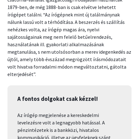
1879-ben, de még 1888-ban is csak elvétve lehetett
írógépet találni. “Az írógépnek mint új találmánynak
nálunk lassú volt a térhódítása. A beszerzés és szállítás
nehézkes volta, az írógép magas ára, nyelvi
sajátosságainak meg nem felelő betűelrendezés,
használatának ill. gyakorlati alkalmazásának
megtanulása, s nem utolsósorban a merev idegenkedés az
újtól, amely több évszázad megrögzött írásmódozatait
volt hivatva forradalmi módon megváltoztatni, gátolta
elterjedését”.
A fontos dolgokat csak kézzel!
Az írógép megjelenése a kereskedelmi
levelezésre volt a legnagyobb hatással. A
pénzintézetek is a bankközi, hivatalos
kommunikáció, illetve az ügyfeleknek szánt