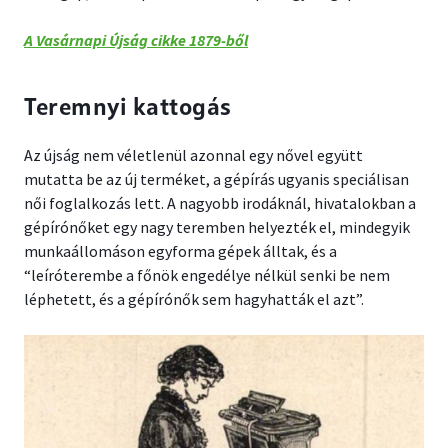
A Vasárnapi Újság cikke 1879-ből
Teremnyi kattogás
Az újság nem véletlenül azonnal egy nővel együtt
mutatta be az új terméket, a gépírás ugyanis speciálisan
női foglalkozás lett. A nagyobb irodáknál, hivatalokban a
gépírónőket egy nagy teremben helyezték el, mindegyik
munkaállomáson egyforma gépek álltak, és a
“leíróterembe a főnök engedélye nélkül senki be nem
léphetett, és a gépírónők sem hagyhatták el azt”.