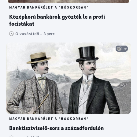
MAGYAR BANKÁRÉLET A "HŐSKORBAN"
Középkorú bankárok győzték le a profi
focistákat
Olvasási idő – 3 perc
70
MAGYAR BANKÁRÉLET A "HŐSKORBAN"
Banktisztviselő-sors a századfordulón