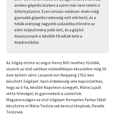
amikor gépelés közben a szem már nem tekint a
billentyűzetre. Ezen virtuóz módszer révén még
gyorsabb gépelési sebesség volt elérhető, és a
hibák aránylag nagyobb százaléka ellenére az
elért teljesítmény jobb lett, és a gépíró
kisasszonyok is később fáradtak bele a
kopácsolásba.
Az írógép ötlete az angol Henry Mill nevéhez fűződik,
viszont az első valóban működőképes készülékre még 50
évet kellett várni. Leopold von Neipperg 1762-ben
készített írógépet. Apró érdekesség vele kapcsolatban,
hogy az ő fia, később Napoleon özvegyét, Mária Lujzát
vette feleségül, és gyermekeik is születtek.
Magyarországon az első írógépet Kempelen Farkas fából
készítette el Mária Terézia vak keresztlányának, Paradis
Teréznek.