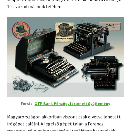
19. század második felében.
OTP Bank Pénzügytörténeti Gyűjtemény
Magyarországon akkoriban viszont csak elvétve lehetett
írógépet találni. A legelső gépet talán a Ferencz-
csatorna-vállalat igazgatósági Irodájában használták