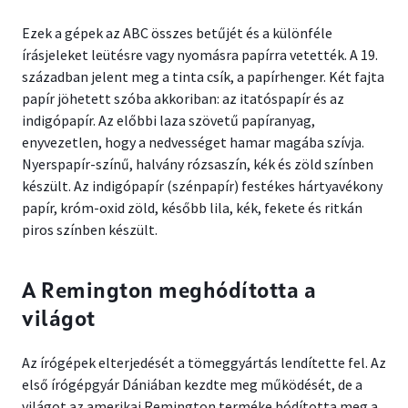
Ezek a gépek az ABC összes betűjét és a különféle
írásjeleket leütésre vagy nyomásra papírra vetették. A 19.
században jelent meg a tinta csík, a papírhenger. Két fajta
papír jöhetett szóba akkoriban: az itatóspapír és az
indigópapír. Az előbbi laza szövetű papíranyag,
enyvezetlen, hogy a nedvességet hamar magába szívja.
Nyerspapír-színű, halvány rózsaszín, kék és zöld színben
készült. Az indigópapír (szénpapír) festékes hártyavékony
papír, króm-oxid zöld, később lila, kék, fekete és ritkán
piros színben készült.
A Remington meghódította a
világot
Az írógépek elterjedését a tömeggyártás lendítette fel. Az
első írógépgyár Dániában kezdte meg működését, de a
világot az amerikai Remington terméke hódította meg a