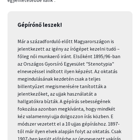
Gépírónő leszek!
Már a századforduló előtt Magyarországon is
jelentkezett az igény az írógépet kezelni tudó –
főleg női munkaerő iránt. Elsőként 1895/96-ban
az Országos Gyorsíró Egyesület "Stenotypia"
elnevezéssel indított ilyen képzést. Az oktatás
megindulásának kezdetén csak a teljes
billentyűzet megismerésére tanították a
jelentkezőket, az ujjak használatát a
hallgatókra bízták. A gépírás sebességének
fokozása azonban megkívánta, hogy mindkét
kéz valamennyi ujja dolgozzon írás közben. E
módszer vezetett el a 10 ujjas gépíráshoz. 1897-
től már ilyen elvek alapján folyt az oktatás. Csak
1907-ben került előtérbe az úgynevezett vakírás,