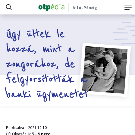
A-tól Pénzig
Úgy ültek le
hozzá, mint a
zongorához, de
felgyorsították a
banki ügymenetet
Publikálva – 2021.12.10.
Olvasási idő –
5 perc