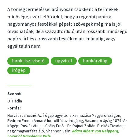
A tömegtermeléssel arányosan csökkent a termékek
minősége, ezért előfordul, hogy a régebbi papírra,
hagyományos festékkel gépelt szövegek még ma is jól
olvashatóak, de a századforduló után rosszabb minőségű
papírra írt és a rosszabb festék miatt már alig, vagy
egyáltalán nem.
banktisztviselő
ügyvitel
bankárvilág
írógép
Szerző:
OTPédia
Forrás:
Horváth Jánosné: Az írógép ügyviteli alkalmazása Magyarországon,
Pedroni Emma Anna: A lúdtolltól az írógépig, Vasárnapi Ujság 1879: Az
írógép, Puskás Attila – Csáky Ernő – Dr. Rajnai Zoltán: Puskás Tivadar, a
nagy magyar feltaláló, Shannon Selin:
Adam Albert von Neipperg,
Lover of Napoleon’s Wife